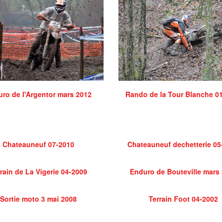
ro de l'Argentor mars 2012
Rando de la Tour Blanche 0
Chateauneuf 07-2010
Chateauneuf dechetterie 05
rain de La Vigerie 04-2009
Enduro de Bouteville mars
Sortie moto 3 mai 2008
Terrain Foot 04-2002