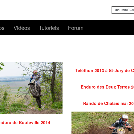
os
Vidéos
Tutoriels
Forum
Téléthon 2013 à St-Jory de C
Enduro des Deux Terres 
Rando de Chalais mai 20
nduro de Bouteville 2014