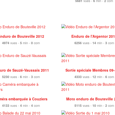
5681
vues -
6
min -
2
com
nduro de Bouteville 2012
Enduro de l'Argentor 20
4974
vues -
5
min -
0
com
6256
vues -
14
min -
3
com
uro de Sauzé-Vaussais 2011
Sortie spéciale Membres 09
5230
vues -
6
min -
3
com
4333
vues -
12
min -
6
com
méra embarquée à Couziers
Moto enduro de Bouteville 
4133
vues -
4
min -
4
com
5115
vues -
10
min -
2
com