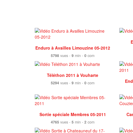
E
Enduro à Availles Limouzine 05-2012
5798
vues -
9
min -
0
com
Téléthon 2011 à Vouharte
End
5294
vues -
9
min -
0
com
Sortie spéciale Membres 05-2011
Ca
4765
vues -
5
min -
2
com