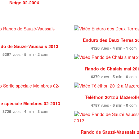
Neige 02-2004
Enduro des Deux Terres 2
do de Sauzé-Vaussais 2013
4120
vues -
4
min -
1
com
5267
vues -
5
min -
2
com
Rando de Chalais mai 20
6379
vues -
5
min -
0
com
Téléthon 2012 à Mazeroll
ie spéciale Membres 02-2013
4787
vues -
6
min -
0
com
3726
vues -
4
min -
3
com
Rando de Sauzé-Vaussais 