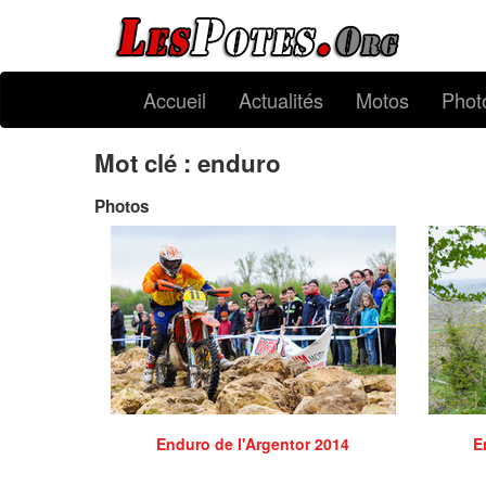
Accueil
Actualités
Motos
Phot
Mot clé : enduro
Photos
Enduro de l'Argentor 2014
E