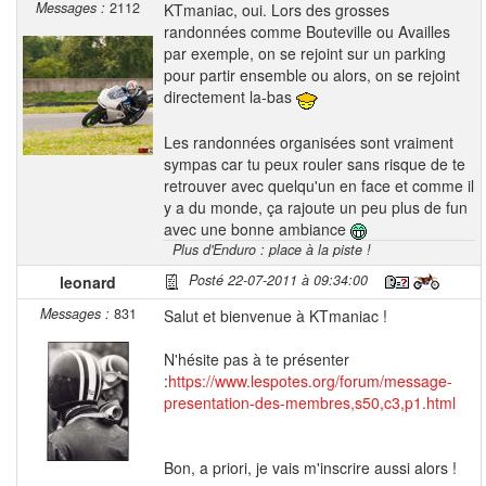
Messages :
2112
KTmaniac, oui. Lors des grosses
randonnées comme Bouteville ou Availles
par exemple, on se rejoint sur un parking
pour partir ensemble ou alors, on se rejoint
directement la-bas
Les randonnées organisées sont vraiment
sympas car tu peux rouler sans risque de te
retrouver avec quelqu'un en face et comme il
y a du monde, ça rajoute un peu plus de fun
avec une bonne ambiance
Plus d'Enduro : place à la piste !
Posté 22-07-2011 à 09:34:00
leonard
Messages :
831
Salut et bienvenue à KTmaniac !
N'hésite pas à te présenter
:
https://www.lespotes.org/forum/message-
presentation-des-membres,s50,c3,p1.html
Bon, a priori, je vais m'inscrire aussi alors !