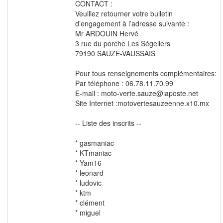
CONTACT :
Veuillez retourner votre bulletin
d’engagement à l’adresse suivante :
Mr ARDOUIN Hervé
3 rue du porche Les Ségeliers
79190 SAUZE-VAUSSAIS
Pour tous renseignements complémentaires:
Par téléphone : 06.78.11.70.99
E-mail : moto-verte.sauze@laposte.net
Site Internet :motovertesauzeenne.x10.mx
-- Liste des inscrits --
* gasmaniac
* KTmaniac
* Yam16
* leonard
* ludovic
* ktm
* clément
* miguel