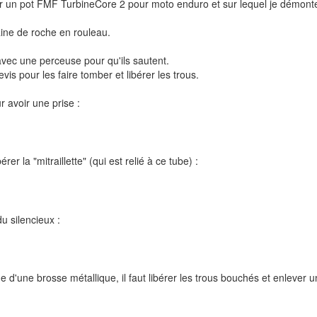
our un pot FMF TurbineCore 2 pour moto enduro et sur lequel je démonte
aine de roche en rouleau.
vec une perceuse pour qu'ils sautent.
vis pour les faire tomber et libérer les trous.
 avoir une prise :
er la "mitraillette" (qui est relié à ce tube) :
du silencieux :
e d'une brosse métallique, il faut libérer les trous bouchés et enleve