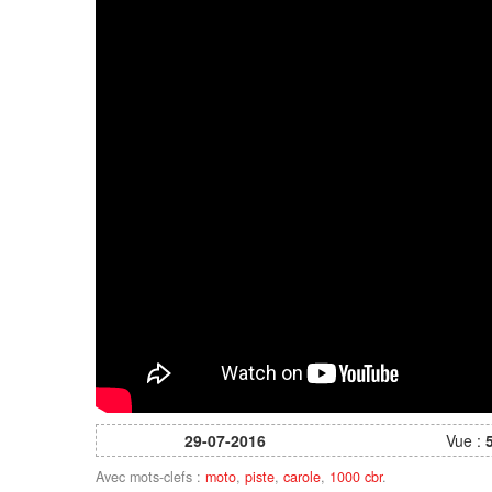
29-07-2016
Vue :
Avec mots-clefs :
moto
,
piste
,
carole
,
1000 cbr
.