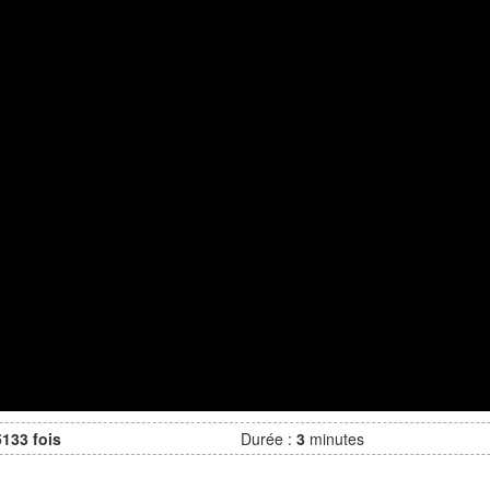
5133 fois
Durée :
3
minutes