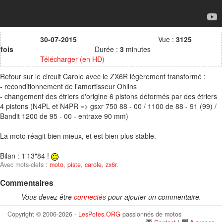
30-07-2015
Vue :
3125
fois
Durée :
3
minutes
Télécharger (en HD)
Retour sur le circuit Carole avec le ZX6R légèrement transformé :
- reconditionnement de l'amortisseur Ohlins
- changement des étriers d'origine 6 pistons déformés par des étriers
4 pistons (N4PL et N4PR => gsxr 750 88 - 00 / 1100 de 88 - 91 (99) /
Bandit 1200 de 95 - 00 - entraxe 90 mm)
La moto réagit bien mieux, et est bien plus stable.
Bilan : 1'13"84 !
Avec mots-clefs :
moto
,
piste
,
carole
,
zx6r
.
Commentaires
Vous devez être
connectés
pour ajouter un commentaire.
Copyright © 2006-2026 -
LesPotes.ORG
passionnés de motos