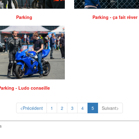
Parking
Parking - ça fait rêver
Parking - Ludo conseille
<Précédent
1
2
3
4
5
Suivant>
s