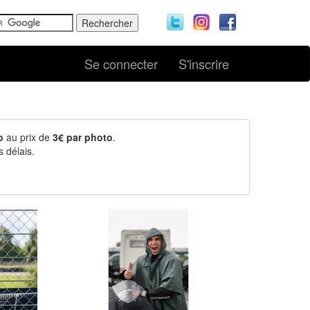
Se connecter
S'inscrire
o
au prix de
3€ par photo
.
 délais.