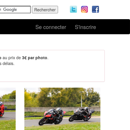
Se connecter
S'inscrire
o
au prix de
3€ par photo
.
 délais.