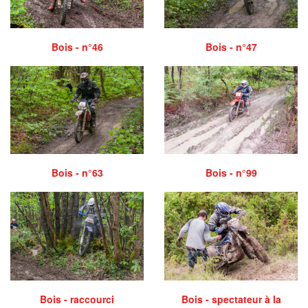
Bois - n°46
Bois - n°47
Bois - n°63
Bois - n°99
Bois - raccourci
Bois - spectateur à la