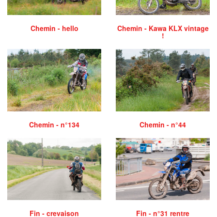
Chemin - hello
Chemin - Kawa KLX vintage
!
Chemin - n°134
Chemin - n°44
Fin - crevaison
Fin - n°31 rentre