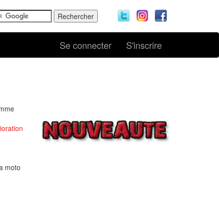
Se connecter
S'inscrire
comme
ioration
la moto