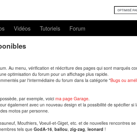
os
Vidéos
Tutoriels
Forum
sponibles
forum. Au menu, vérification et réécriture des pages qui sont marqués 
une optimisation du forum pour un affichage plus rapide.
ommentés par l'intermédiaire du forum dans la catégorie "
Bugs ou amél
n possède, par exemple, voici
ma page Garage
.
our également avec un nouveau design et la possibilité de spécifier si 
e des motos par personne.
uneuf, Mouthiers, Voeuil-et-Giget, etc. et de nouvelles rencontres se
 membres tels que
GodA-16
,
ballou
,
zig-zag
,
leonard
!