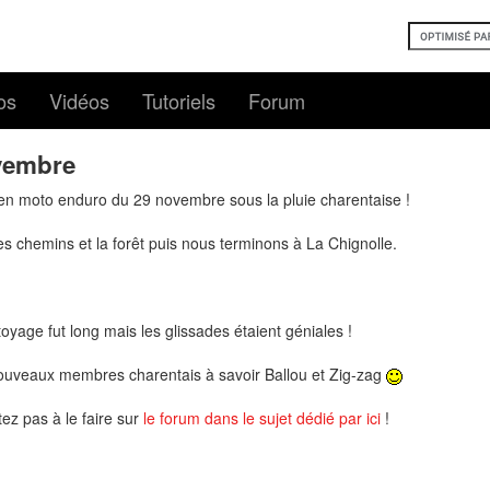
os
Vidéos
Tutoriels
Forum
ovembre
 en moto enduro du 29 novembre sous la pluie charentaise !
chemins et la forêt puis nous terminons à La Chignolle.
toyage fut long mais les glissades étaient géniales !
nouveaux membres charentais à savoir Ballou et Zig-zag
ez pas à le faire sur
le forum dans le sujet dédié par ici
!